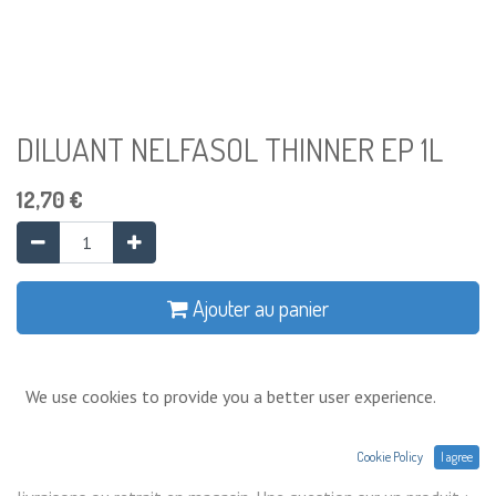
DILUANT NELFASOL THINNER EP 1L
12,70
€
Ajouter au panier
Ajouter à la liste de souhaits
We use cookies to provide you a better user experience.
Conditions générales
Cookie Policy
I agree
Prix exprimés Hors TVA. Expéditions,