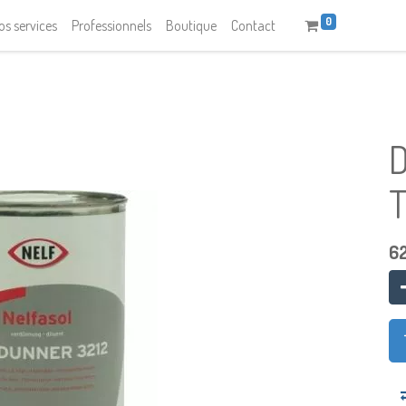
0
os services
Professionnels
Boutique
Contact
T
6