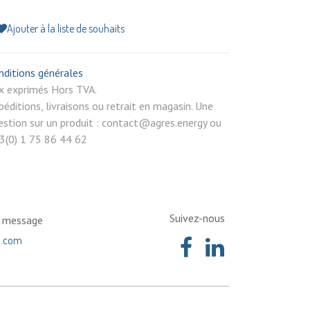
Ajouter à la liste de souhaits
nditions générales
rix exprimés Hors TVA.
péditions, livraisons ou retrait en magasin. Une
estion sur un produit : contact@agres.energy ou
3(0) 1 75 86 44 62
Suivez-nous
n message
a.com