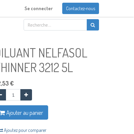
Se connecter
Contactez-nous
DILUANT NELFASOL
HINNER 3212 5L
2,53
€
Ajouter au panier
Ajoutez pour comparer