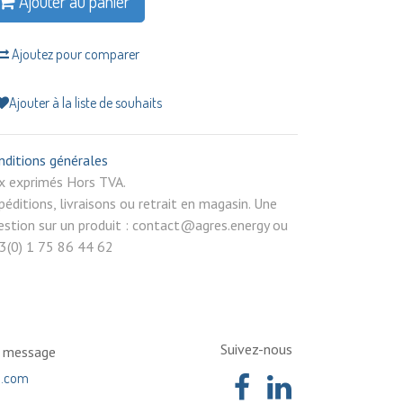
Ajouter au panier
Ajoutez pour comparer
Ajouter à la liste de souhaits
nditions générales
rix exprimés Hors TVA.
péditions, livraisons ou retrait en magasin. Une
estion sur un produit : contact@agres.energy ou
3(0) 1 75 86 44 62
Suivez-nous
n message
a.com