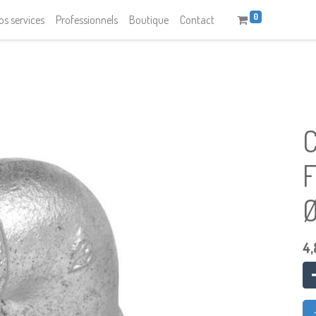
0
os services
Professionnels
Boutique
Contact
Ø
4,