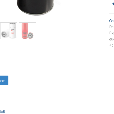
Co
P
Ex
qu
+3
rer
FILTRE À HUILE FLEETGUARD LF4054