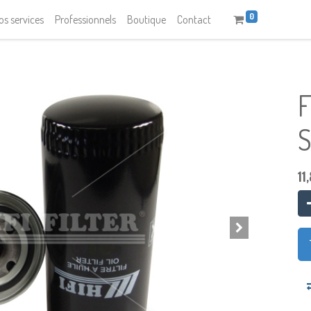
0
os services
Professionnels
Boutique
Contact
F
11