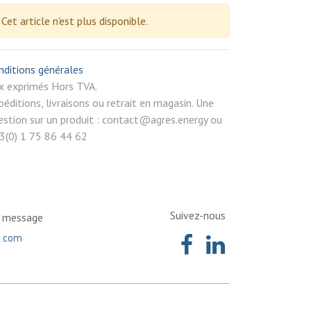
Cet article n'est plus disponible.
nditions générales
rix exprimés Hors TVA.
péditions, livraisons ou retrait en magasin. Une
estion sur un produit : contact@agres.energy ou
3(0) 1 75 86 44 62
Suivez-nous
n message
a.com