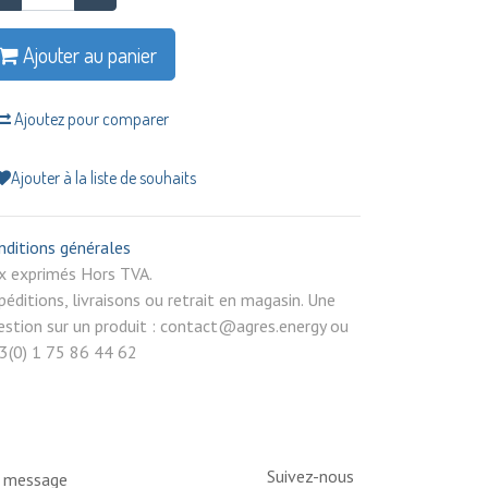
Ajouter au panier
Ajoutez pour comparer
Ajouter à la liste de souhaits
nditions générales
rix exprimés Hors TVA.
péditions, livraisons ou retrait en magasin. Une
estion sur un produit : contact@agres.energy ou
3(0) 1 75 86 44 62
Suivez-nous
n message