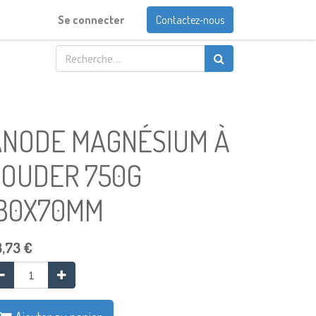
Se connecter
Contactez-nous
ANODE MAGNÉSIUM À
SOUDER 750G
180X70MM
3,73
€