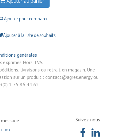
Ajouter au panier
Ajoutez pour comparer
Ajouter à la liste de souhaits
nditions générales
rix exprimés Hors TVA.
péditions, livraisons ou retrait en magasin. Une
estion sur un produit : contact@agres.energy ou
3(0) 1 75 86 44 62
Suivez-nous
n message
a.com