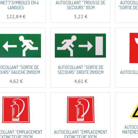
NET 7 SYMBOLES EN 4
AUTOCOLLANT "TROUSSE DE
AUTOCOLL
LANGUES
SECOURS" 10CM
"SORTIE D
122,84
€
3,22
€
OCOLLANT "SORTIE DE
AUTOCOLLANT "SORTIE DE
OURS" GAUCHE 21X10CM
SECOURS" DROITE 21X10CM
AUTOCOLL
4,62
€
4,61
€
AUTOCO
COLLANT "EMPLACEMENT
AUTOCOLLANT "EMPLACEMENT
MATIÈRE
EXTINCTEUR" 20CM
EXTINCTEUR" 10CM