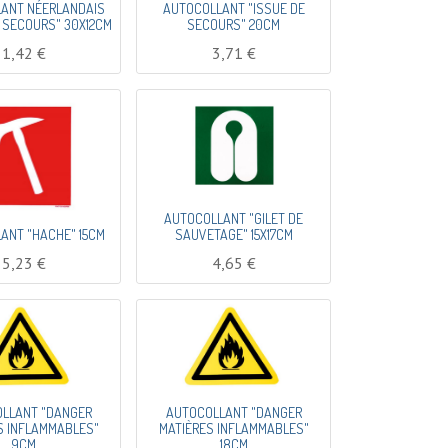
ANT NÉERLANDAIS
AUTOCOLLANT "ISSUE DE
E SECOURS" 30X12CM
SECOURS" 20CM
1,42
€
3,71
€
AUTOCOLLANT "GILET DE
ANT "HACHE" 15CM
SAUVETAGE" 15X17CM
5,23
€
4,65
€
LLANT "DANGER
AUTOCOLLANT "DANGER
S INFLAMMABLES"
MATIÈRES INFLAMMABLES"
9CM
18CM