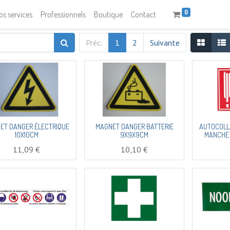
0
os services
Professionnels
Boutique
Contact
Préc.
1
2
Suivante
ET DANGER ÉLECTRIQUE
MAGNET DANGER BATTERIE
AUTOCOLL
10X10CM
9X9X9CM
MANCHE 
11,09
€
10,10
€