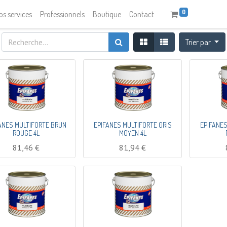
0
os services
Professionnels
Boutique
Contact
Trier par
ANES MULTIFORTE BRUN
EPIFANES MULTIFORTE GRIS
EPIFANES
ROUGE 4L
MOYEN 4L
81,46
€
81,94
€