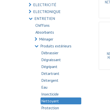
NET
ELECTRICITÉ
ELECTRONIQUE
ENTRETIEN
Chiffons
Absorbants
Ménager
Produits extérieurs
Débrassier
N
M
Dégraissant
Dégripant
Détartrant
Détergent
Eau
Insecticide
Nettoyant
Protection