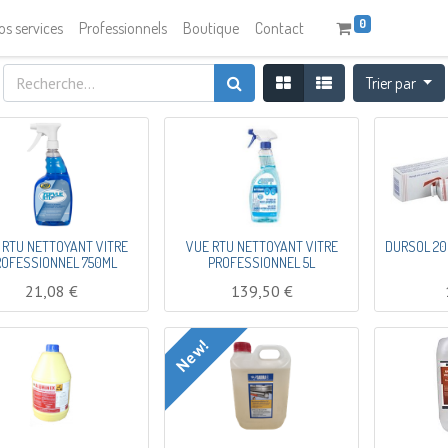
0
os services
Professionnels
Boutique
Contact
Trier par
 RTU NETTOYANT VITRE
VUE RTU NETTOYANT VITRE
DURSOL 20
ROFESSIONNEL 750ML
PROFESSIONNEL 5L
21,08
€
139,50
€
New!