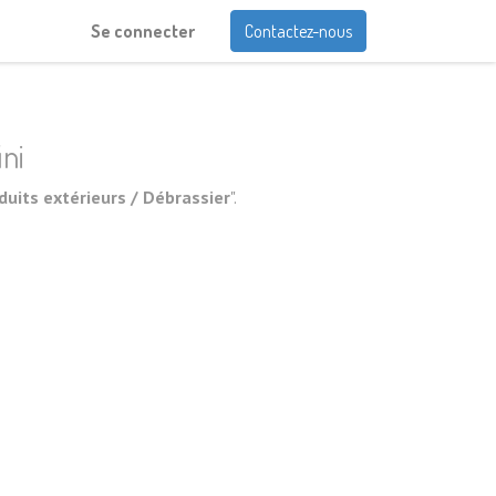
Se connecter
Contactez-nous
ini
uits extérieurs / Débrassier
".