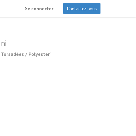
Se connecter
Contactez-nous
ini
Torsadées / Polyester
".