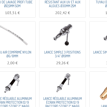
 DE LAVAGE PROFI TUBE
RÉSISTANT AUX UV ET AUX
TUYAU D
Ø12,5MM 50M
ALGUES Ø30MM 25M
Ø
103,51
€
202,42
€
U AIR COMPRIMÉ NYLON
LANCE SIMPLE 3 POSITIONS
LANCE SIM
Ø6/8MM
3/4" Ø19MM
2,00
€
29,26
€
E RÉGLABLE ALUMINIUM
LANCE RÉGLABLE ALUMINIUM
RAN PROTECTION 12/9
ÉCRAN PROTECTION 12/9
CCORD STORZ 2" NA66
RACCORD STORZ 2" NA66
LAN