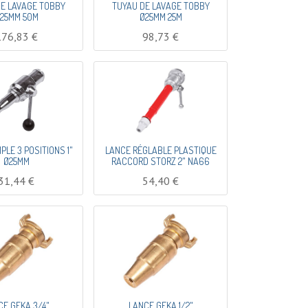
E LAVAGE TOBBY
TUYAU DE LAVAGE TOBBY
25MM 50M
Ø25MM 25M
176,83
€
98,73
€
PLE 3 POSITIONS 1"
LANCE RÉGLABLE PLASTIQUE
Ø25MM
RACCORD STORZ 2" NA66
31,44
€
54,40
€
CE GEKA 3/4"
LANCE GEKA 1/2"