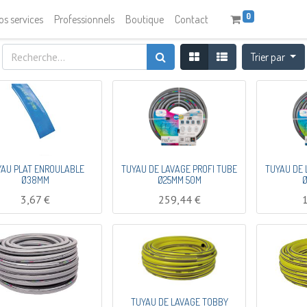
0
os services
Professionnels
Boutique
Contact
Trier par
YAU PLAT ENROULABLE
TUYAU DE LAVAGE PROFI TUBE
TUYAU DE 
Ø38MM
Ø25MM 50M
Ø
3,67
€
259,44
€
TUYAU DE LAVAGE TOBBY