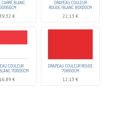
 CARRÉ BLANC
DRAPEAU COULEUR
100X150CM
ROUGE/BLANC 80X120CM
39,32
€
22,13
€
EAU COULEUR
DRAPEAU COULEUR ROUGE
BLANC 70X100CM
70X100CM
16,89
€
12,13
€