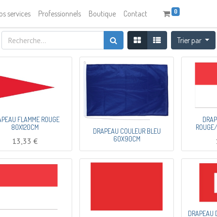
0
os services
Professionnels
Boutique
Contact
Trier par
APEAU FLAMME ROUGE
DRAP
80X120CM
ROUGE/
DRAPEAU COULEUR BLEU
60X90CM
13,33
€
DRAPEAU 