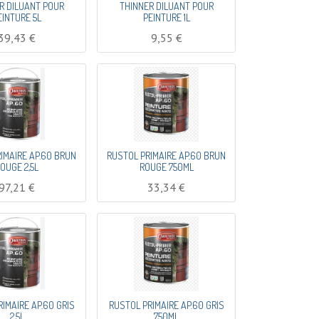
R DILUANT POUR
THINNER DILUANT POUR
EINTURE 5L
PEINTURE 1L
39,43
€
9,55
€
IMAIRE AP.60 BRUN
RUSTOL PRIMAIRE AP.60 BRUN
OUGE 2,5L
ROUGE 750ML
97,21
€
33,34
€
IMAIRE AP.60 GRIS
RUSTOL PRIMAIRE AP.60 GRIS
2,5L
750ML