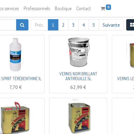
0
os services
Professionnels
Boutique
Contact
Préc.
1
2
3
4
5
Suivante
VERNIS NOIR BRILLANT
 SPIRIT TÉRÉBENTHINE 1L
ANTIROUILLE 5L
VERNIS L
7,70
€
62,99
€