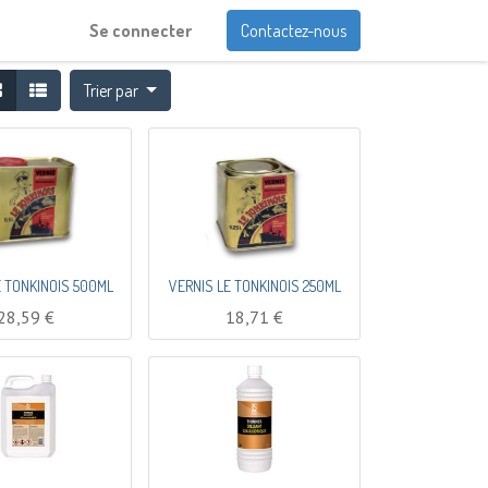
Se connecter
Contactez-nous
Trier par
E TONKINOIS 500ML
VERNIS LE TONKINOIS 250ML
28,59
€
18,71
€