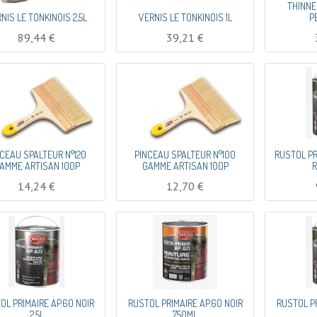
THINNE
NIS LE TONKINOIS 2,5L
VERNIS LE TONKINOIS 1L
P
89,44
€
39,21
€
NCEAU SPALTEUR N°120
PINCEAU SPALTEUR N°100
RUSTOL PR
AMME ARTISAN 100P
GAMME ARTISAN 100P
R
14,24
€
12,70
€
OL PRIMAIRE AP.60 NOIR
RUSTOL PRIMAIRE AP.60 NOIR
RUSTOL PR
2,5L
750ML