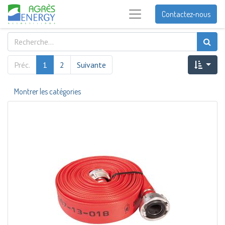
Contactez-nous
Préc.
1
2
Suivante
Montrer les catégories