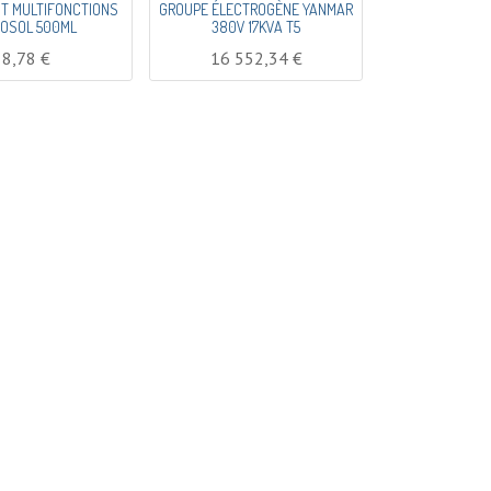
T MULTIFONCTIONS
GROUPE ÉLECTROGÈNE YANMAR
OSOL 500ML
380V 17KVA T5
8,78
€
16 552,34
€