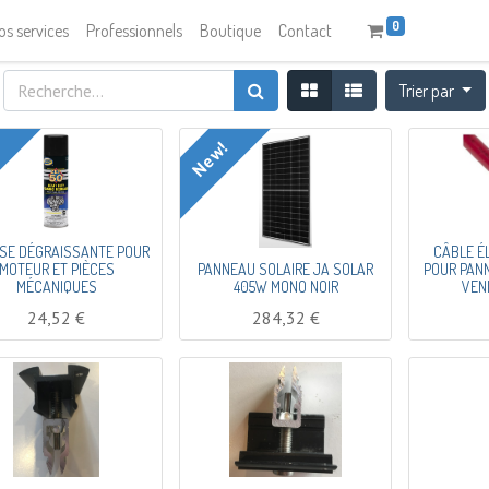
0
os services
Professionnels
Boutique
Contact
Trier par
!
New!
SE DÉGRAISSANTE POUR
CÂBLE É
MOTEUR ET PIÈCES
PANNEAU SOLAIRE JA SOLAR
POUR PANN
MÉCANIQUES
405W MONO NOIR
VEN
24,52
€
284,32
€