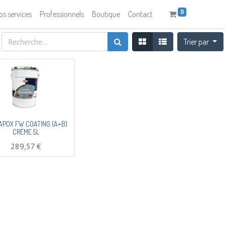
0
os services
Professionnels
Boutique
Contact
Trier par
APOX FW COATING (A+B)
CRÈME 5L
289,57
€